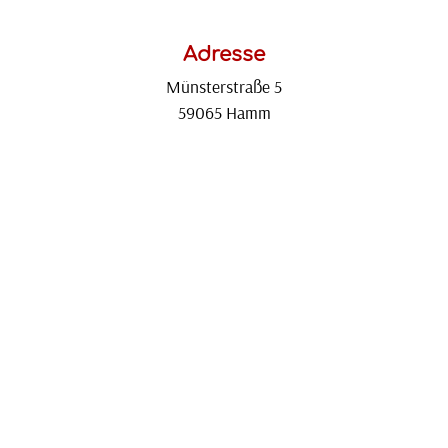
Adresse
Münsterstraße 5
59065 Hamm
Rufen Sie uns an
Telefon:
+49 2381 - 3074390
Fax:
+49 2381 - 3074398
Kontakt
Impressum
|
Datenschutz